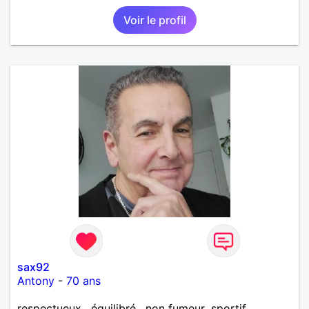
ouverte et tolérante. Vos petits défauts seront sans
Voir le profil
importance !
sax92
Antony
-
70 ans
respectueux , équilibré , non fumeur ,sportif ,