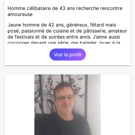
Homme célibataire de 43 ans recherche rencontre
amoureuse
Jeune homme de 42 ans, généreux, fêtard mais
posé, passionné de cuisine et de pâtisserie, amateur
de festivals et de soirées entre amis. J’aime aussi
cocooner devant une série, me balader, jouer à la
pétanque ou au palet. Je cherche quelqu’un de vrai,
Voir le profil
ouverte d’esprit, qui aime profiter de la vie et des
petits bonheurs simples à deux. ✨ Aimer les gens,
c’est déjà essayer de s’aimer.