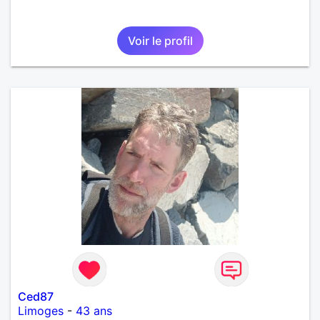
Voir le profil
Ced87
Limoges
-
43 ans