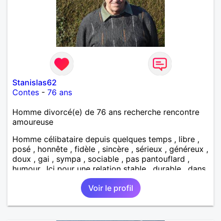
Stanislas62
Contes
-
76 ans
Homme divorcé(e) de 76 ans recherche rencontre
amoureuse
Homme célibataire depuis quelques temps , libre ,
posé , honnête , fidèle , sincère , sérieux , généreux ,
doux , gai , sympa , sociable , pas pantouflard ,
humour.. Ici pour une relation stable , durable , dans
un respect mutuel... je n'aime pas la vulgarité , la
Voir le profil
trahison , la violence , les prétentieux ,les égoïstes...
j'aime : les sorties , la nature , la marche / rando , la
musique , concerts , télé , ciné , sport , restos , amis
, cuisiner , découvrir nos belles régions , le Tour de