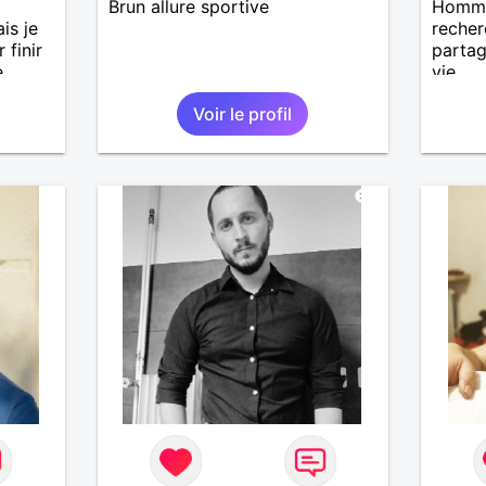
Brun allure sportive
Homme 
is je
recher
finir
partag
e
vie
ons de
Voir le profil
iquer
de ce
e
out en
e amis