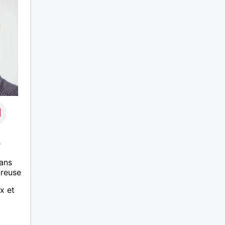
s
ans
ureuse
x et