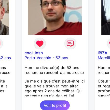
ux
nd,
s et
é
es
ues ,
 d un
 Je
vraie,
cool Josh
IBIZA
des
42 ans
Porto-Vecchio
-
53 ans
Marcil
ans
Homme divorcé(e) de 53 ans
Homme 
ureuse
recherche rencontre amoureuse
recher
ite
Je me dis que c'est peut-être ici
Cœur t
 a la
que je vais trouver mon alter
et reg
rès
ego après 2 ans de célibat. Qui
profon
ne tente rien n'a rien et j'ai
superfi
vraiment envie de cette belle
qui apa
Voir le profil
rencontre qui pourrait
réchauf