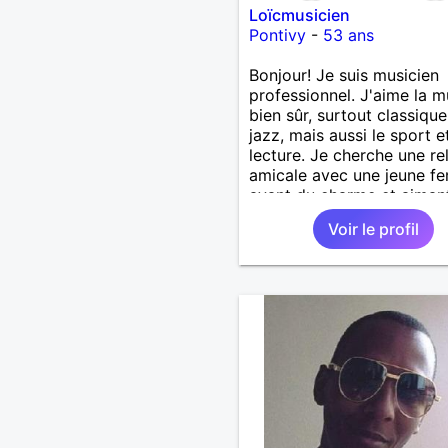
Loïcmusicien
Pontivy
-
53 ans
Bonjour! Je suis musicien
professionnel. J'aime la 
bien sûr, surtout classique
jazz, mais aussi le sport et
lecture. Je cherche une re
amicale avec une jeune 
ayant du charme et aimant
culture, le sport, la rando,
Voir le profil
lecture... Pour papoter pr
un café être amis. L'amour
décide pas.