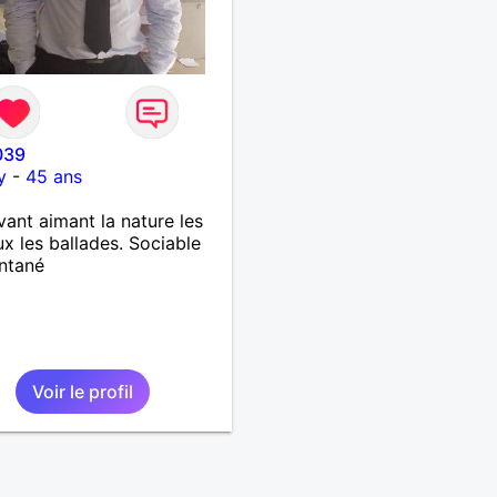
039
y
-
45 ans
vant aimant la nature les
x les ballades. Sociable
ntané
Voir le profil