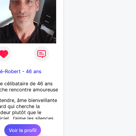
lé-Robert
-
46 ans
célibataire de 46 ans
che rencontre amoureuse
endre, âme bienveillante
ard qui cherche la
deur plutôt que le
ciel. J’aime les silences
isent, les rires qui
Voir le profil
fent, et les câlins qui