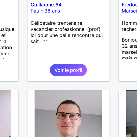
Guillaume.64
Fredod
Pau
-
36 ans
Marsei
Célibataire trentenaire,
Homme 
musique
vacancier professionnel (prof)
recher
 et
Ici pour une belle rencontre qui
Bonjou
 la
sait ! ^^
32 ans
lation
marsei
femme
mais q
 la
s'étab
 la
Voir le profil
procha
endre
quelqu
 ne se
attent
une re
person
constr
N'hési
😉