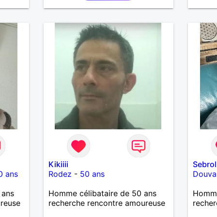
bouleverser ma vie.
parlen
cherch
drôle e
simple
Kikiiii
Sebrol
0 ans
Rodez
-
50 ans
Douva
 ans
Homme célibataire de 50 ans
Homme 
ureuse
recherche rencontre amoureuse
recher