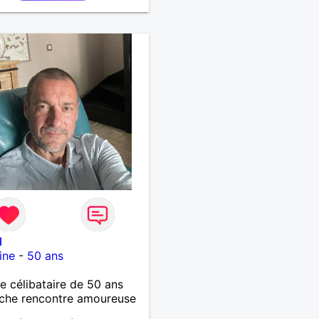
t mieux que les mots. Si tu
es quelqu’un de sincère,
t présent, je suis là, tout
ment.
l
ine
-
50 ans
célibataire de 50 ans
che rencontre amoureuse