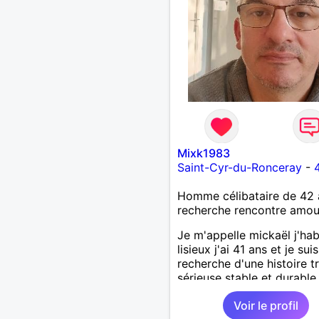
poèmes sous un crachin a
deux soleils souple et gra
amer et doux, reflets ocre
rouges sur un miroir satin
blanc... A l'écoute des not
rares, dansantes, dynamiq
sur le clapot d'une vague,
espace libre sous le vent.
cherche une âme sincère, 
pratiquant l'humour et les
Mixk1983
découvertes de terroirs, 
Saint-Cyr-du-Ronceray
-
paysages, des habitants,
coutumes, langues...
Homme célibataire de 42 
recherche rencontre amo
Je m'appelle mickaël j'hab
lisieux j'ai 41 ans et je suis
recherche d'une histoire t
sérieuse stable et durable
Voir le profil