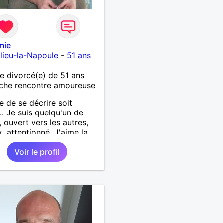
mie
lieu-la-Napoule
-
51 ans
 divorcé(e) de 51 ans
che rencontre amoureuse
le de se décrire soit
. Je suis quelqu'un de
, ouvert vers les autres,
x, attentionné. J'aime la
ise mais avec
Voir le profil
illance J'aime découvrir
veaux lieux, rire, partager
n moments à deux, en
e ou avec des amis.