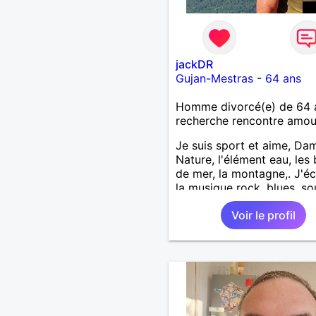
jackDR
Gujan-Mestras
-
64 ans
Homme divorcé(e) de 64 
recherche rencontre amo
Je suis sport et aime, Da
Nature, l'élément eau, les
de mer, la montagne,. J'é
la musique rock, blues, sou
Jazz feutré ou rythmé...ci
Voir le profil
aventure et passion, théat
J'aime à parcourir, courir 
VTTer ...de thalweg en poi
hauts, terroirs colorés, en
latitude en France, et au de
Je suis désormais soignan
j'aime voyager...à moto aus
J'écris...quelques textes n