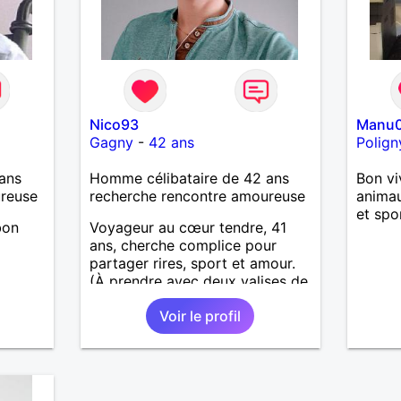
Nico93
Manu
Gagny
-
42 ans
Polign
ans
Homme célibataire de 42 ans
Bon vi
ureuse
recherche rencontre amoureuse
animau
et spo
bon
Voyageur au cœur tendre, 41
ans, cherche complice pour
partager rires, sport et amour.
(À prendre avec deux valises de
5 et 9 ans 😆. )
Voir le profil