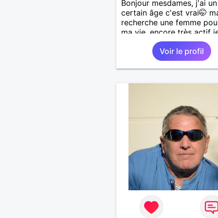
Bonjour mesdames, j'ai un
certain âge c'est vrai🤭 ma
recherche une femme pour 
ma vie, encore très actif j
m'entraîne à des élongati
Voir le profil
sport de combats j'ai prat
le viet-vo-dao, je suis très
attentionné et à l'écoute 
que l'élue pourra me
demander,c'est rare que j
refuse, sensible et aime t
particulier, voyages, entr
etc......