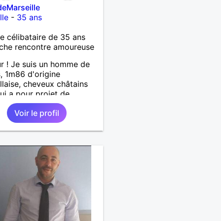
eMarseille
lle
-
35 ans
célibataire de 35 ans
che rencontre amoureuse
r ! Je suis un homme de
, 1m86 d'origine
llaise, cheveux châtains
ui a pour projet de
lir en Corse très
Voir le profil
inement. Je suis
'un de calme, patient et
ionné. Je recherche donc
lation sérieuse avec une
ne qui souhaitera
uire un projet à 2.
tez pas à me contacter !