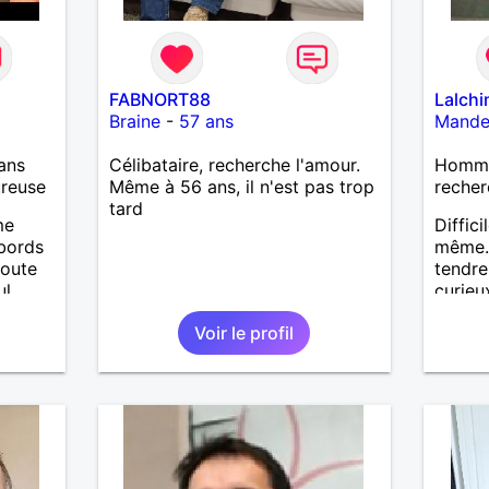
FABNORT88
Lalchi
Braine
-
57 ans
Mande
ans
Célibataire, recherche l'amour.
Homme
ureuse
Même à 56 ans, il n'est pas trop
recher
tard
me
Diffici
 bords
même..
coute
tendre
l,
curieu
né
franch
Voir le profil
re et +
bienve
et
de nou
nts
de bo
 toute
famill
là...
t,
si...
ature,