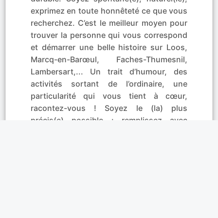
exprimez en toute honnêteté ce que vous
recherchez. C’est le meilleur moyen pour
trouver la personne qui vous correspond
et démarrer une belle histoire sur Loos,
Marcq-en-Barœul, Faches-Thumesnil,
Lambersart,... Un trait d’humour, des
activités sortant de l’ordinaire, une
particularité qui vous tient à cœur,
racontez-vous ! Soyez le (la) plus
précis(e) possible : remplissez avec
précision les critères de recherche et
n’oubliez pas de mettre une photo. Vous
avez ainsi toutes les chances de trouver
le ou la célibataire qui vous correspond !
Affinités