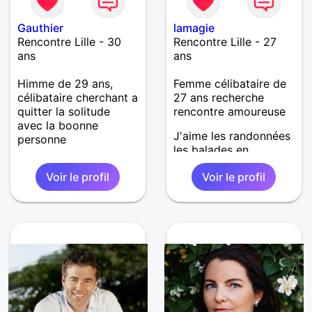
Gauthier
lamagie
Rencontre Lille - 30
Rencontre Lille - 27
ans
ans
Himme de 29 ans,
Femme célibataire de
célibataire cherchant a
27 ans recherche
quitter la solitude
rencontre amoureuse
avec la boonne
J'aime les randonnées
personne
les balades en
montagne le ski le surf
Voir le profil
Voir le profil
la ldanse la lecture