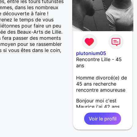
s, entre les tours futuristes
zemmes, dans les nombreux
e découverte à faire !
Prenez le temps de vous
iétonnes pour faire un peu
ée des Beaux-Arts de Lille.
us fera passer des moments
on moyen pour se rassembler
 si vous êtes dans le coin,
plutonium05
Rencontre Lille - 45
ans
Homme divorcé(e) de
45 ans recherche
rencontre amoureuse
Bonjour moi c'est
Maurice j'ai 42 ans
Voir le profil