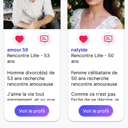
amour.59
natylde
Rencontre Lille - 53
Rencontre Lille - 50
ans
ans
Homme divorcé(e) de
Femme célibataire de
53 ans recherche
50 ans recherche
rencontre amoureuse
rencontre amoureuse
J'aime la vie tout
Comme ce n'est pas
simplement, et vu que
facile de se décrire, je
nous n'en avons
vais résumer ce que
Voir le profil
Voir le profil
qu'une, profitons-en
les autres pensent de
en pleinement. J'aime
moi. Je suis bonne
rire, je suis spontané
vivante, douce,