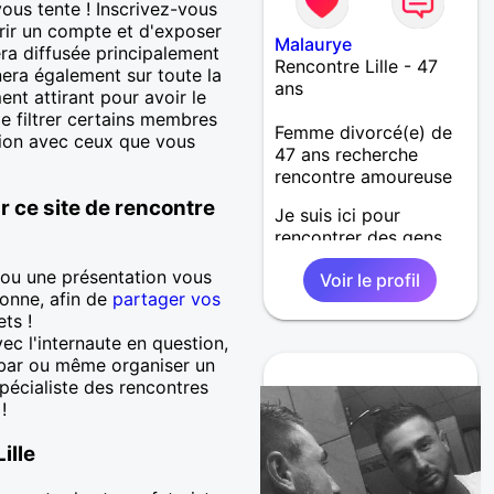
vous tente ! Inscrivez-vous
uvrir un compte et d'exposer
Malaurye
ra diffusée principalement
Rencontre Lille - 47
nera également sur toute la
ans
nt attirant pour avoir le
 filtrer certains membres
Femme divorcé(e) de
tion avec ceux que vous
47 ans recherche
rencontre amoureuse
r ce site de rencontre
Je suis ici pour
rencontrer des gens
sympas pour discuter,
 ou une présentation vous
Voir le profil
échanger, plaisanter
onne, afin de
partager vos
dans un esprit
ets !
empreint de respect et
ec l'internaute en question,
de convivialité et qui
 bar ou même organiser un
sait !
spécialiste des rencontres
!
ille