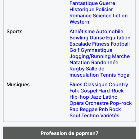
Fantastique
Guerre
Historique
Policier
Romance
Science fiction
Western
Sports
Athlétisme
Automobile
Bowling
Danse
Equitation
Escalade
Fitness
Football
Golf
Gymnastique
Jogging/Running
Marche
Natation
Randonnée
Rugby
Salle de
musculation
Tennis
Yoga
Musiques
Blues
Classique
Country
Folk
Gospel
Hard-Rock
Hip-hop
Jazz
Latino
Opéra
Orchestre
Pop-rock
Rap
Reggae
Rnb
Rock
Soul
Techno
Variétés
Profession de popman7