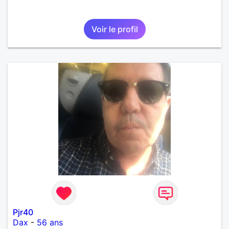
Voir le profil
Pjr40
Dax
-
56 ans