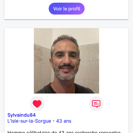
Voir le profil
Sylvaindu84
L'Isle-sur-la-Sorgue
-
43 ans
Homme célibataire de 43 ans recherche rencontre