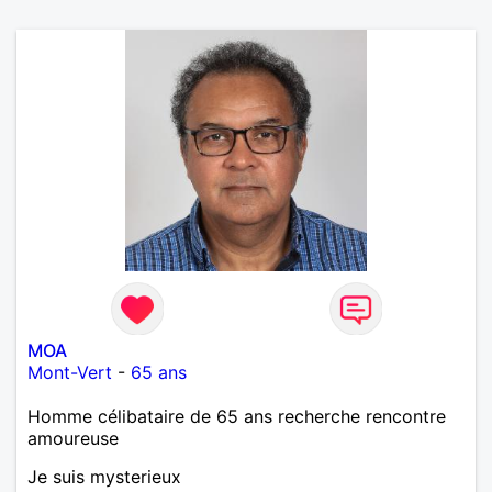
MOA
Mont-Vert
-
65 ans
Homme célibataire de 65 ans recherche rencontre
amoureuse
Je suis mysterieux