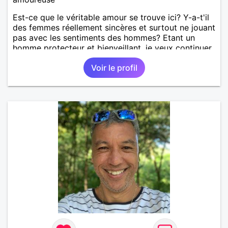
Est-ce que le véritable amour se trouve ici? Y-a-t'il
des femmes réellement sincères et surtout ne jouant
pas avec les sentiments des hommes? Etant un
homme protecteur et bienveillant, je veux continuer
d'y croire et pouvoir enfin former la petite famille
Voir le profil
que je désir temps. Faux profil, profiteuse et autres
joyeuseté passer votre chemin, vous ne
m'intéressez pas du tout!