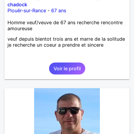
chadock
Plouër-sur-Rance
-
67 ans
Homme veuf/veuve de 67 ans recherche rencontre
amoureuse
veuf depuis bientot trois ans et marre de la solitude
je recherche un coeur a prendre et sincere
Voir le profil