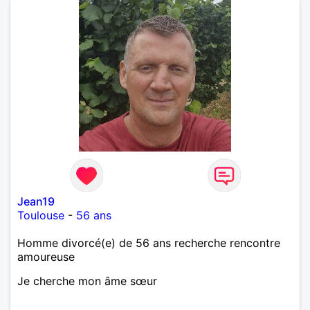
Jean19
Toulouse
-
56 ans
Homme divorcé(e) de 56 ans recherche rencontre
amoureuse
Je cherche mon âme sœur