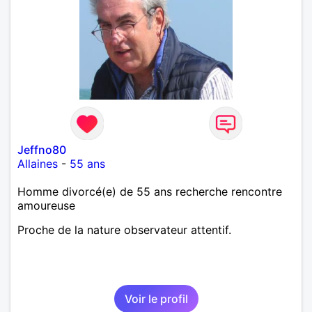
Jeffno80
Allaines
-
55 ans
Homme divorcé(e) de 55 ans recherche rencontre
amoureuse
Proche de la nature observateur attentif.
Voir le profil