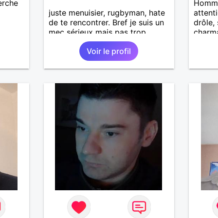
herche
Homme 
juste menuisier, rugbyman, hate
attent
de te rencontrer. Bref je suis un
drôle,
mec sérieux mais pas trop,
charm
bosseur, qui aime la convivialité
Voir le profil
et la simplicité ! Recherche une
relation sérieuse.