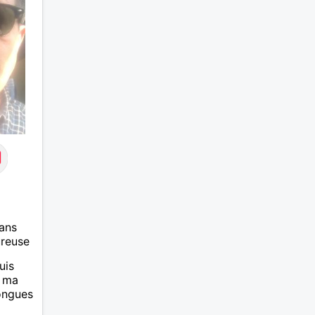
suite d'amour. Déjà dans un
premier temps, se connaître,
puis s'apprécier et ensuite
l'avenir nous le dira N'ayez pas
peur du niveau d'étude, je ne me
prends pas la tête sur ce niveau.
Mon meilleurs diplôme étant le
CEP certificat d'étude primaire.
Avec ce diplôme on sait que je
sais lire, écrire et compter. En
raison de mes principes je ne
corresponds pas avec les
demoiselles approchant les
moins de 60 ans
ans
ureuse
uis
, ma
longues