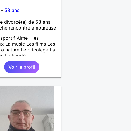
-
58 ans
 divorcé(e) de 58 ans
che rencontre amoureuse
sportif Aime= les
x La music Les films Les
 La nature Le bricolage La
on Le karaté
Voir le profil