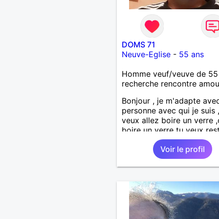
DOMS 71
Neuve-Eglise
-
55 ans
Homme veuf/veuve de 55
recherche rencontre amo
Bonjour , je m'adapte avec
personne avec qui je suis 
veux allez boire un verre 
boire un verre tu veux rest
maison ,on reste
Voir le profil
etc...l'important c'est d'et
ensemble .j'aime me balad
faire du sport , regarder d
, aller au théatre etc et j'
par dessus tous rire