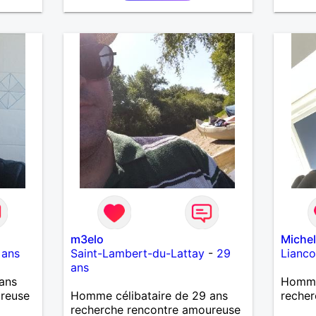
aussi faire la fête de temps en
temps ;-)Je suis papa d’un petit
garçon de 7 ans dont je
m’occupe en garde alternée.
J’aime à peu près tous les styles
de musique. (Oui je suis pas trop
fan de Jul). Je fais du sport
pour garder la forme et plutôt
agréable à regarder. (Enfin je le
pense en tout cas 😂)
m3elo
Michel
 ans
Saint-Lambert-du-Lattay
-
29
Lianco
ans
ans
Homme 
ureuse
Homme célibataire de 29 ans
recher
recherche rencontre amoureuse