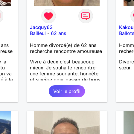
Jacquy63
Kakou
Bailleul
-
62 ans
Ballot
 ans
Homme divorcé(e) de 62 ans
Homme
ureuse
recherche rencontre amoureuse
recher
 la
Vivre à deux c'est beaucoup
Divorc
,tu
mieux. Je souhaite rencontrer
sœur.
,on va
une femme souriante, honnête
é à la
et sincère pour passer de bons
moments, qui aime plaisanter, se
Voir le profil
re
balader et partager, je le
er ,
souhaite, notre complicité.
es film
J'aime beaucoup les chantiers
aime
de randonnée pour se défouler,
se relaxer, se détendre et
finalement prendre du bon
temps. C'est difficile de tout
dire en quelques lignes. En