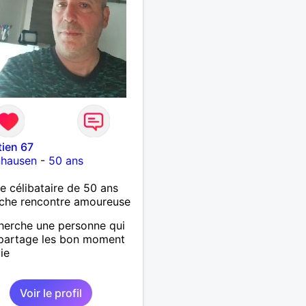
ien 67
nhausen
-
50 ans
célibataire de 50 ans
che rencontre amoureuse
herche une personne qui
 partage les bon moment
ie
Voir le profil