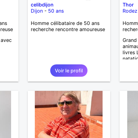
celibdijon
Thor
Dijon
-
50 ans
Rodez
ans
Homme célibataire de 50 ans
Homme
ureuse
recherche rencontre amoureuse
recher
 avec
Grand 
animau
livres
natati
Voir le profil