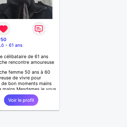
r50
Lô
-
61 ans
célibataire de 61 ans
che rencontre amoureuse
rche femme 50 ans à 60
yeuse de vivre pour
r de bon moments mains
a mains Mesdames je vous
 de vous lire .
Voir le profil