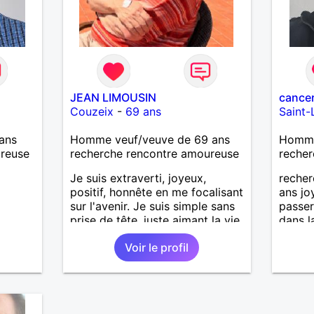
JEAN LIMOUSIN
cance
Couzeix
-
69 ans
Saint-
ans
Homme veuf/veuve de 69 ans
Homme 
ureuse
recherche rencontre amoureuse
recher
Je suis extraverti, joyeux,
reche
positif, honnête en me focalisant
ans jo
sur l'avenir. Je suis simple sans
passe
prise de tête, juste aimant la vie.
dans l
Toujours en pensées positives,
attend
Voir le profil
heureux de vivre. Malgré mon
veuvage je me tourne vers
l'avenir pour une deuxième vie
intense, remplie de joie, de
tendresse et pourquoi pas par la