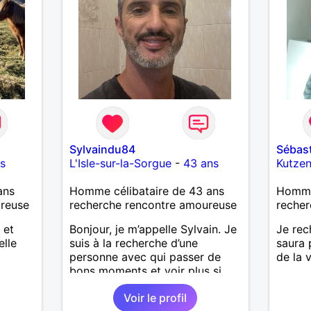
revanche, vous pouvez me
contacter pour avoir plus
d'informations. A bientôt
Sylvaindu84
Sébast
s
L'Isle-sur-la-Sorgue
-
43 ans
Kutze
ans
Homme célibataire de 43 ans
Homme 
ureuse
recherche rencontre amoureuse
recher
 et
Bonjour, je m’appelle Sylvain. Je
Je rec
elle
suis à la recherche d’une
saura
personne avec qui passer de
de la v
bons moments et voir plus si
nous nous correspondons.
Voir le profil
J’aime la nature, les voyages et