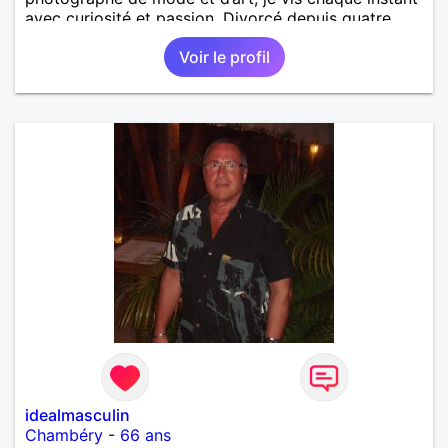
avec curiosité et passion. Divorcé depuis quatre
ans, je cherche une jolie femme élégante, min et
Voir le profil
ouverte d’esprit avec qui partager des moments de
vie qui ont du sens : concerts, voyages, théâtre,
balades… Je pratique le golf, le tennis, la marche et
l’équitation, mais ce que j’apprécie par-dessus tout,
ce sont les instants partagés, les conversations qui
éveillent et les silences qui rapprochent. Pour moi,
une rencontre — amicale ou plus — est une
promesse de complicité et de découvertes, le début
d’une histoire qui peut grandir naturellement. Je suis
plus sensible à la richesse de l’âme qu’à celle des
possessions, et je crois que la vraie valeur d’une
personne se mesure à sa sincérité et à sa capacité à
émouvoir.
idealmasculin
Chambéry
-
66 ans