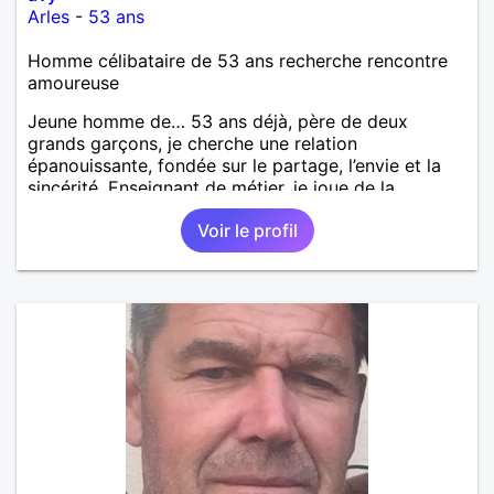
Arles
-
53 ans
Homme célibataire de 53 ans recherche rencontre
amoureuse
Jeune homme de… 53 ans déjà, père de deux
grands garçons, je cherche une relation
épanouissante, fondée sur le partage, l’envie et la
sincérité. Enseignant de métier, je joue de la
musique (dans des groupes), et, dans le désordre,
Voir le profil
j’aime : – rire et bien manger (avec des invités tout
comme en tête-à-tête) – le volley, les sports de
raquette - la plage et le soleil – Bob Dylan,
Columbo, John Irving, les Beatles, Lady Gaga, Jean
Pierre Bacri, Stephen King, Oasis, les films de Tim
Burton, d’Hitchcock ou des frères Coen ; entre
autres - partir ensemble, de temps en temps, avec
ou sans enfants ; puis revenir Enfin, je précise que je
suis juif (non pratiquant), car je sais que pour
certains, hélas, c’est un obstacle… À bientôt peut-
être.