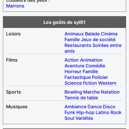
Marrons
Les goûts de syl91
Loisirs
Animaux
Balade
Cinéma
Famille
Jeux de société
Restaurants
Soirées entre
amis
Films
Action
Animation
Aventure
Comédie
Horreur
Famille
Fantastique
Policier
Science fiction
Western
Sports
Bowling
Marche
Natation
Tennis de table
Musiques
Ambiance
Dance
Disco
Funk
Hip-hop
Latino
Rock
Soul
Variétés