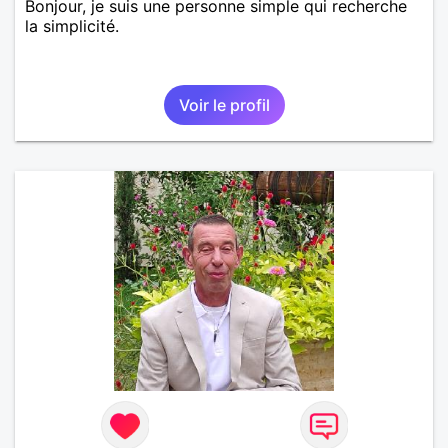
Bonjour, je suis une personne simple qui recherche
la simplicité.
Voir le profil