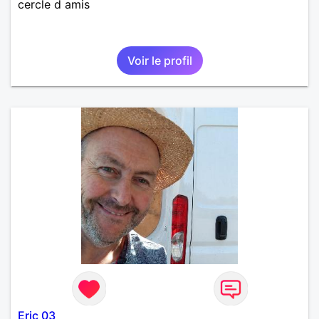
cercle d amis
Voir le profil
Eric 03