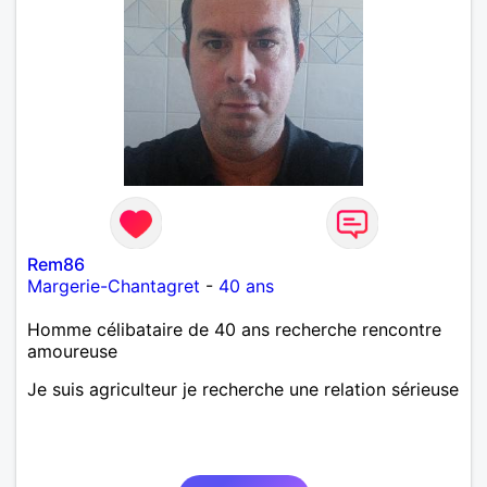
Rem86
Margerie-Chantagret
-
40 ans
Homme célibataire de 40 ans recherche rencontre
amoureuse
Je suis agriculteur je recherche une relation sérieuse