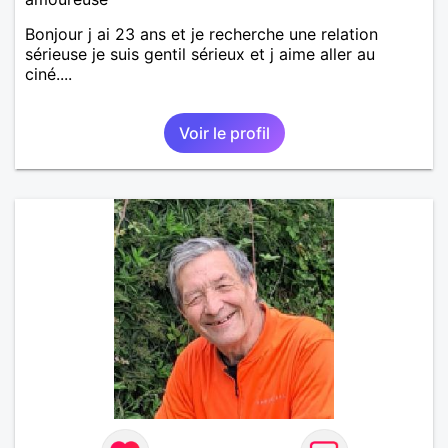
Bonjour j ai 23 ans et je recherche une relation
sérieuse je suis gentil sérieux et j aime aller au
ciné....
Voir le profil