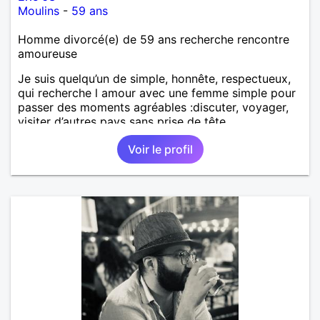
Moulins
-
59 ans
Homme divorcé(e) de 59 ans recherche rencontre
amoureuse
Je suis quelqu’un de simple, honnête, respectueux,
qui recherche l amour avec une femme simple pour
passer des moments agréables :discuter, voyager,
visiter d’autres pays sans prise de tête.
Voir le profil