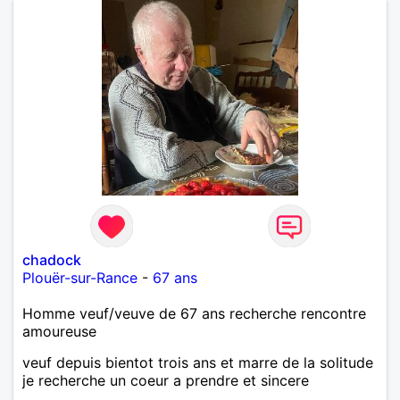
chadock
Plouër-sur-Rance
-
67 ans
Homme veuf/veuve de 67 ans recherche rencontre
amoureuse
veuf depuis bientot trois ans et marre de la solitude
je recherche un coeur a prendre et sincere