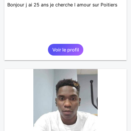
Bonjour j ai 25 ans je cherche l amour sur Poitiers
Voir le profil