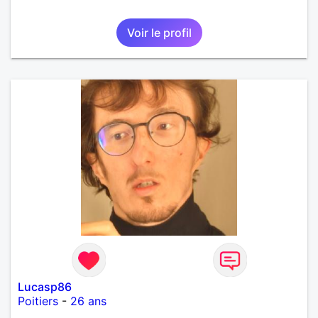
Voir le profil
Lucasp86
Poitiers
-
26 ans