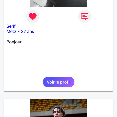
Serif
Metz
-
27 ans
Bonjour
Voir le profil