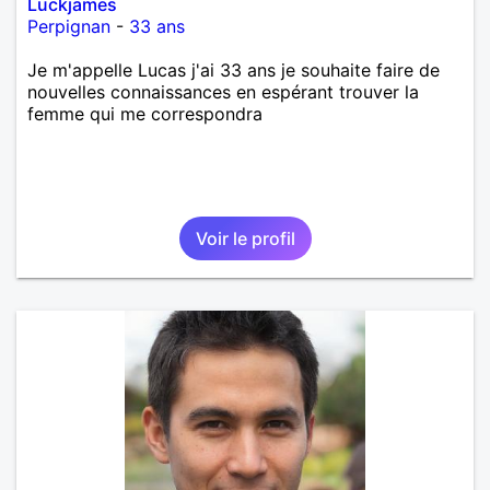
Luckjames
Perpignan
-
33 ans
Je m'appelle Lucas j'ai 33 ans je souhaite faire de
nouvelles connaissances en espérant trouver la
femme qui me correspondra
Voir le profil