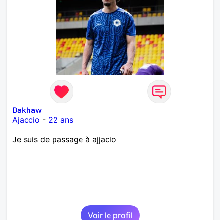
Bakhaw
Ajaccio
-
22 ans
Je suis de passage à ajjacio
Voir le profil