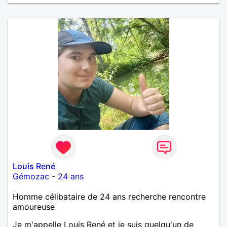
Louis René
Gémozac
-
24 ans
Homme célibataire de 24 ans recherche rencontre
amoureuse
Je m'appelle Louis René et je suis quelqu'un de