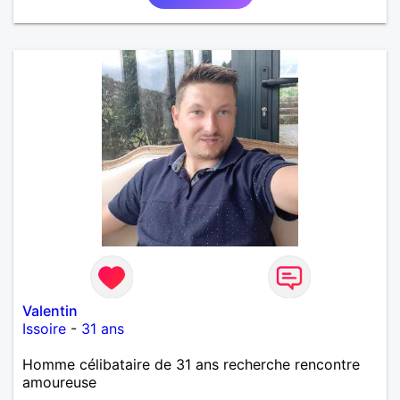
Valentin
Issoire
-
31 ans
Homme célibataire de 31 ans recherche rencontre
amoureuse