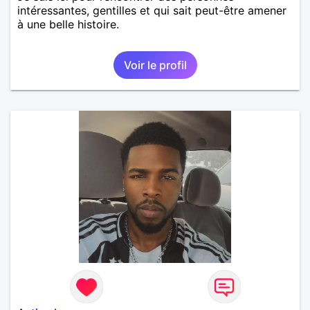
intéressantes, gentilles et qui sait peut-être amener
à une belle histoire.
Voir le profil