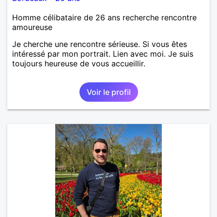
Homme célibataire de 26 ans recherche rencontre
amoureuse
Je cherche une rencontre sérieuse. Si vous êtes
intéressé par mon portrait. Lien avec moi. Je suis
toujours heureuse de vous accueillir.
Voir le profil