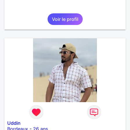
Voir le profil
Uddin
Bordeaux
-
26 ans