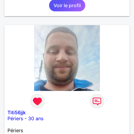
Voir le profil
Titi56jjk
Périers
-
30 ans
Périers