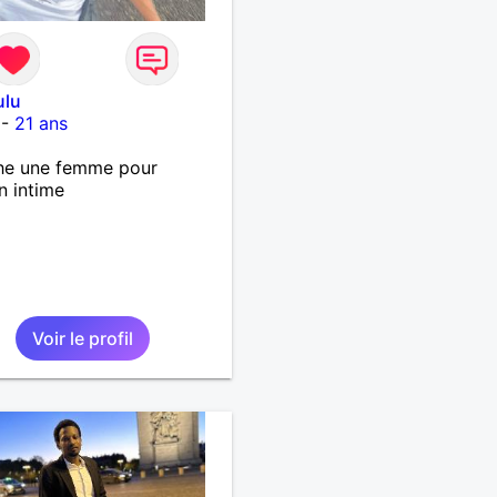
ulu
-
21 ans
he une femme pour
on intime
Voir le profil