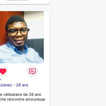
7
azlanec
-
28 ans
célibataire de 28 ans
che rencontre amoureuse