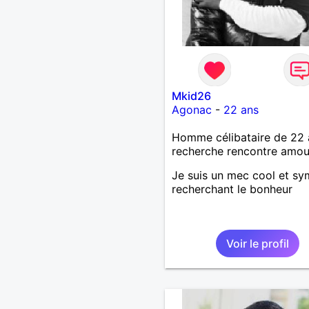
Mkid26
Agonac
-
22 ans
Homme célibataire de 22 
recherche rencontre amo
Je suis un mec cool et s
recherchant le bonheur
Voir le profil