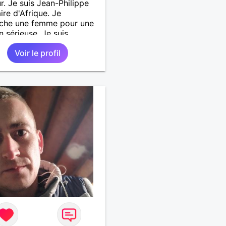
r. Je suis Jean-Philippe
ire d'Afrique. Je
rche une femme pour une
n sérieuse. Je suis
le, sympathique, drôle. Je
Voir le profil
urtout vrai attentionné.
 moi un message pour
fasse d'avantage
ssance.