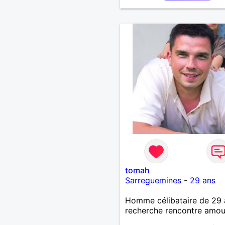
ensemble 😁 Je cherche à 
de nouvelles rencontres et
si affinités 😇 Au plaisir d
écrire en cas de match 😁
tomah
Sarreguemines
-
29 ans
Homme célibataire de 29 
recherche rencontre amo