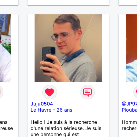
faire
 plus
e vous
Juju0504
@JP9
Le Havre
-
26 ans
Ploub
ans
Hello ! Je suis à la recherche
Homme 
ureuse
d'une relation sérieuse. Je suis
recher
une personne qui est