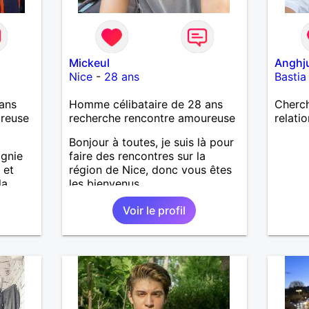
Mickeul
Anghj
Nice
-
28 ans
Bastia
ans
Homme célibataire de 28 ans
Cherc
ureuse
recherche rencontre amoureuse
relati
Bonjour à toutes, je suis là pour
agnie
faire des rencontres sur la
 et
région de Nice, donc vous êtes
la
les bienvenus.
Voir le profil