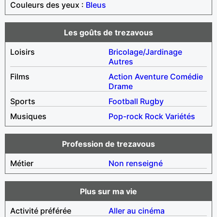
Couleurs des yeux :
Bleus
Les goûts de trezavous
Loisirs
Bricolage/Jardinage
Autres
Films
Action
Aventure
Comédie
Drame
Sports
Football
Rugby
Musiques
Pop-rock
Rock
Variétés
Profession de trezavous
Métier
Non renseigné
Plus sur ma vie
Activité préférée
Aller au cinéma