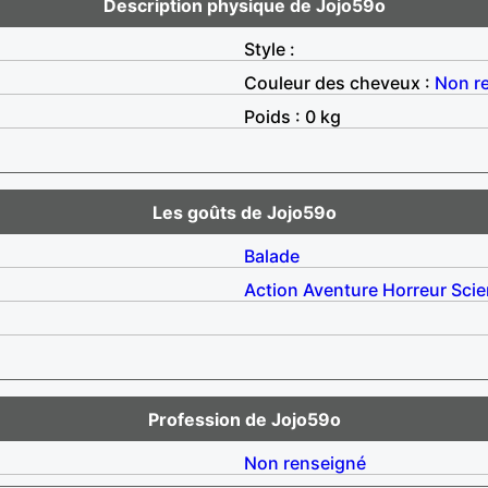
Description physique de Jojo59o
Style :
Couleur des cheveux :
Non r
Poids : 0 kg
Les goûts de Jojo59o
Balade
Action
Aventure
Horreur
Scie
Profession de Jojo59o
Non renseigné