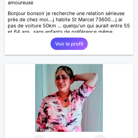
amoureuse
Bonjour bonsoir je recherche une relation sérieuse
près de chez moi....j habite St Marcel 73600....j ai
pas de voiture 50km ... quelqu'un qui aurait entre 55
et 64 ans...sans enfants de préférence même
adultes et qui n aurait garder aucun contact avec
Voir le profil
une où plusieurs ex...si vous correspondez à ma
recherche ecrivez moi je vous répondrai...