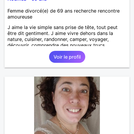
Femme divorcé(e) de 69 ans recherche rencontre
amoureuse
J aime la vie simple sans prise de tête, tout peut
être dit gentiment. J aime vivre dehors dans la
nature, cuisiner, randonner, camper, voyager,
découvrir, comprendre des nouveaux trucs
techniques et sur la vie des êtres vivants. J aime
Voir le profil
danser, faire la fête. Je ne bois pratiquement pas d
alcool, je fume rarement, je ris souvent. Je cherche
un vrai amoureux pour continuer à profiter de la vie
mais à deux. Je peux tout faire toute seule, mais j
en ai marre je veux partagé et rigoler