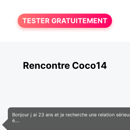
TESTER GRATUITEMENT
Rencontre Coco14
Bonjour j ai 23 ans et je recherche une relation sérieus
é....