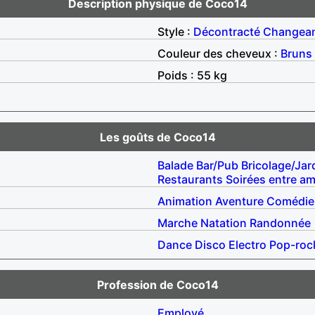
Description physique de Coco14
Style :
Décontracté
Changea
Couleur des cheveux :
Bruns
Poids : 55 kg
Les goûts de Coco14
Balade
Bar/Pub
Bricolage/Jar
Restaurants
Soirées entre am
Animation
Aventure
Comédie
Marche
Natation
Randonnée
Dance
Disco
Electro
Pop-roc
Profession de Coco14
Employé