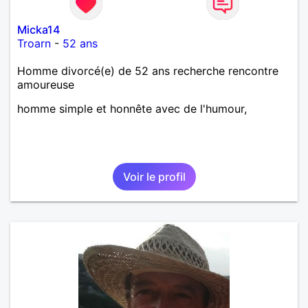
Micka14
Troarn
-
52 ans
Homme divorcé(e) de 52 ans recherche rencontre
amoureuse
homme simple et honnête avec de l'humour,
Voir le profil