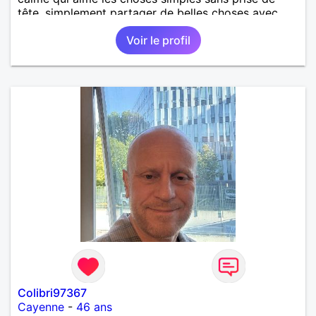
tête, simplement partager de belles choses avec
une personne qui me ressemble .
Voir le profil
Colibri97367
Cayenne
-
46 ans