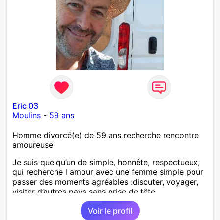
Eric 03
Moulins
-
59 ans
Homme divorcé(e) de 59 ans recherche rencontre
amoureuse
Je suis quelqu’un de simple, honnête, respectueux,
qui recherche l amour avec une femme simple pour
passer des moments agréables :discuter, voyager,
visiter d’autres pays sans prise de tête.
Voir le profil