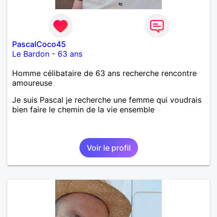
PascalCoco45
Le Bardon
-
63 ans
Homme célibataire de 63 ans recherche rencontre
amoureuse
Je suis Pascal je recherche une femme qui voudrais
bien faire le chemin de la vie ensemble
Voir le profil