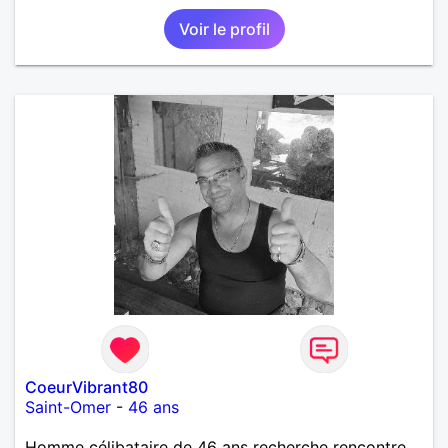
suis partant.
Voir le profil
CoeurVibrant80
Saint-Omer
-
46 ans
Homme célibataire de 46 ans recherche rencontre