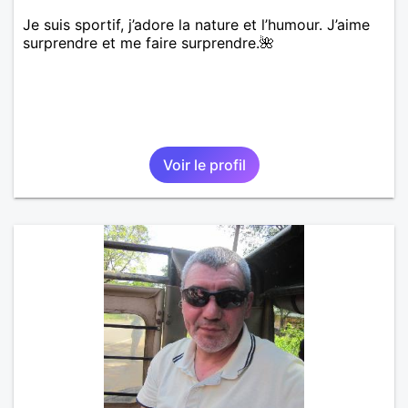
Je suis sportif, j’adore la nature et l’humour. J’aime
surprendre et me faire surprendre.🌺
Voir le profil