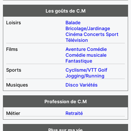
Les goûts de C.M
Loisirs
Balade
Bricolage/Jardinage
Cinéma
Concerts
Sport
Télévision
Films
Aventure
Comédie
Comédie musicale
Fantastique
Sports
Cyclisme/VTT
Golf
Jogging/Running
Musiques
Disco
Variétés
Profession de C.M
Métier
Retraité
Plus sur ma vie