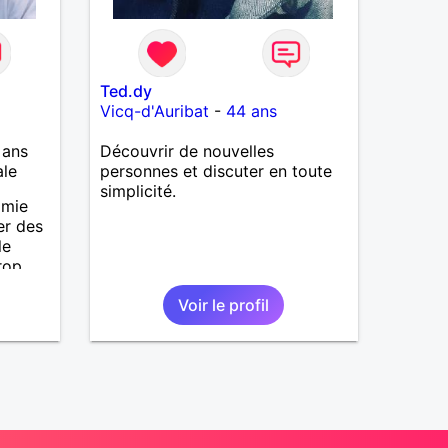
Ted.dy
Vicq-d'Auribat
-
44 ans
 ans
Découvrir de nouvelles
ale
personnes et discuter en toute
simplicité.
amie
er des
le
rop
r la
Voir le profil
r ,je
 bonne