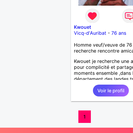
Kwouet
Vicq-d'Auribat
-
76 ans
Homme veuf/veuve de 76
recherche rencontre amic
Kwouet je recherche une 
pour complicité et partag
moments ensemble ,dans 
département des landes t
loin c'est dèja un échec ca
Voir le profil
distance est difficile a teni
vous remercie par avance
journée ,
1