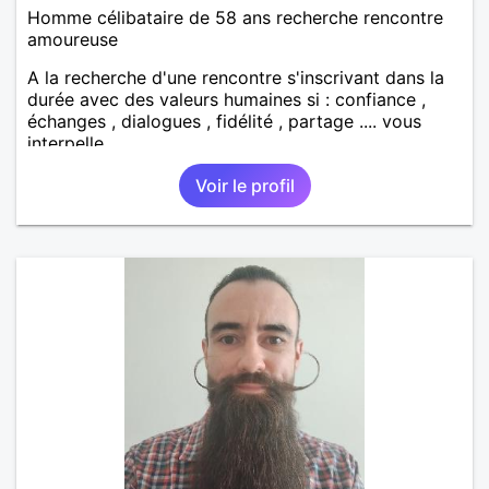
Homme célibataire de 58 ans recherche rencontre
amoureuse
A la recherche d'une rencontre s'inscrivant dans la
durée avec des valeurs humaines si : confiance ,
échanges , dialogues , fidélité , partage .... vous
interpelle
Voir le profil