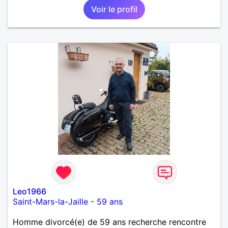
Voir le profil
Leo1966
Saint-Mars-la-Jaille
-
59 ans
Homme divorcé(e) de 59 ans recherche rencontre