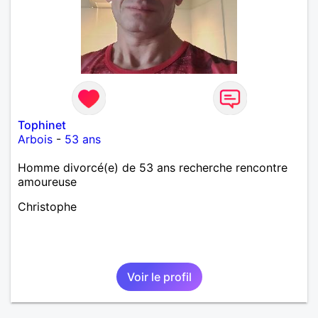
Tophinet
Arbois
-
53 ans
Homme divorcé(e) de 53 ans recherche rencontre
amoureuse
Christophe
Voir le profil