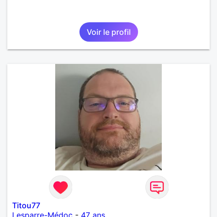
Voir le profil
Titou77
Lesparre-Médoc
-
47 ans