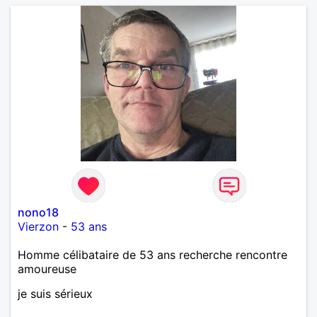
nono18
Vierzon
-
53 ans
Homme célibataire de 53 ans recherche rencontre
amoureuse
je suis sérieux