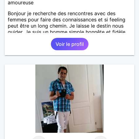
amoureuse
Bonjour je recherche des rencontres avec des
femmes pour faire des connaissances et si feeling
peut être un long chemin. Je laisse le destin nous
guider. Je suis un homme simple honnête et fidèle.
Voir le profil