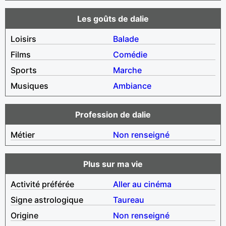
Les goûts de dalie
Loisirs
Balade
Films
Comédie
Sports
Marche
Musiques
Ambiance
Profession de dalie
Métier
Non renseigné
Plus sur ma vie
Activité préférée
Aller au cinéma
Signe astrologique
Taureau
Origine
Non renseigné