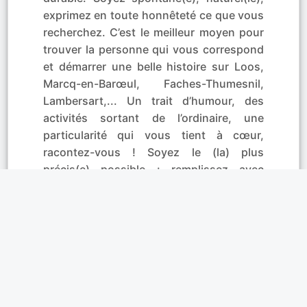
exprimez en toute honnêteté ce que vous
recherchez. C’est le meilleur moyen pour
trouver la personne qui vous correspond
et démarrer une belle histoire sur Loos,
Marcq-en-Barœul, Faches-Thumesnil,
Lambersart,... Un trait d’humour, des
activités sortant de l’ordinaire, une
particularité qui vous tient à cœur,
racontez-vous ! Soyez le (la) plus
précis(e) possible : remplissez avec
précision les critères de recherche et
n’oubliez pas de mettre une photo. Vous
avez ainsi toutes les chances de trouver
le ou la célibataire qui vous correspond !
Affinités