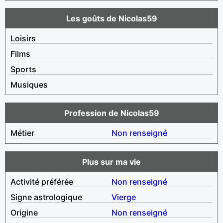
Les goûts de Nicolas59
Loisirs
Films
Sports
Musiques
Profession de Nicolas59
Métier
Non renseigné
Plus sur ma vie
Activité préférée
Non renseigné
Signe astrologique
Vierge
Origine
Non renseigné