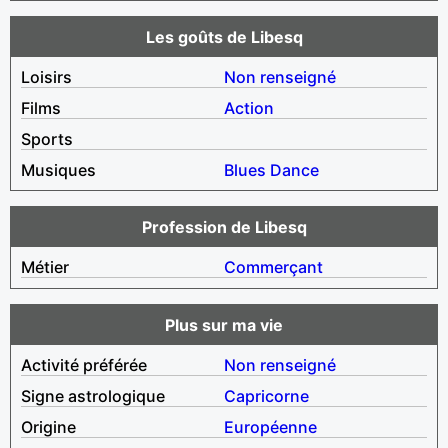
Les goûts de Libesq
Loisirs
Non renseigné
Films
Action
Sports
Musiques
Blues
Dance
Profession de Libesq
Métier
Commerçant
Plus sur ma vie
Activité préférée
Non renseigné
Signe astrologique
Capricorne
Origine
Européenne