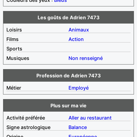
Les goûts de Adrien 7473
Loisirs
Animaux
Films
Action
Sports
Musiques
Non renseigné
Profession de Adrien 7473
Métier
Employé
Plus sur ma vie
Activité préférée
Aller au restaurant
Signe astrologique
Balance
Origine
Européenne