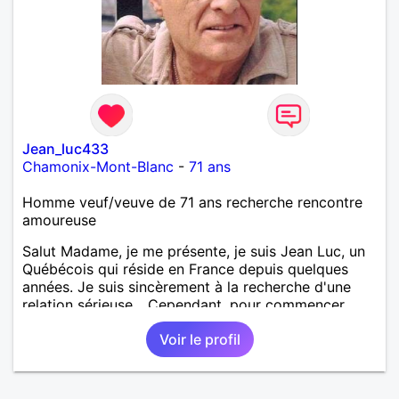
Jean_luc433
Chamonix-Mont-Blanc
-
71 ans
Homme veuf/veuve de 71 ans recherche rencontre
amoureuse
Salut Madame, je me présente, je suis Jean Luc, un
Québécois qui réside en France depuis quelques
années. Je suis sincèrement à la recherche d'une
relation sérieuse... Cependant, pour commencer,
j'aimerais établir une amitié et voir si nous avons de
Voir le profil
réelles affinités et une connexion mutuelle, en
laissant le temps décider de la suite. J'apprécie la
convivialité, la joie de vivre, la sincérité, l'honnêteté,
et j'aspire à développer une véritable complicité où