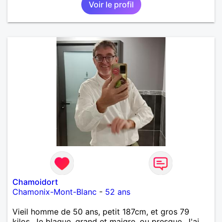
Voir le profil
Chamoidort
Chamonix-Mont-Blanc
-
52 ans
Vieil homme de 50 ans, petit 187cm, et gros 79
kilos. Je blague, grand et maigre, ou presque. J'ai