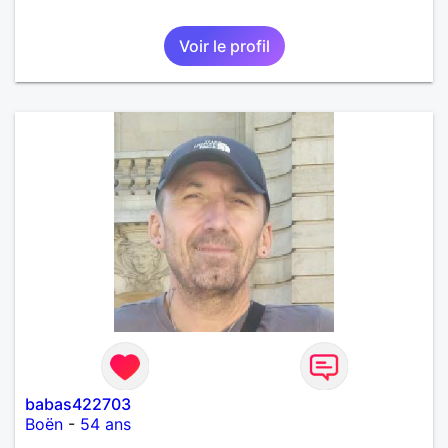
Voir le profil
babas422703
Boën
-
54 ans