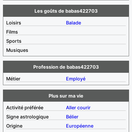
Les goûts de babas422703
Loisirs
Balade
Films
Sports
Musiques
Profession de babas422703
Métier
Employé
Plus sur ma vie
Activité préférée
Aller courir
Signe astrologique
Bélier
Origine
Européenne