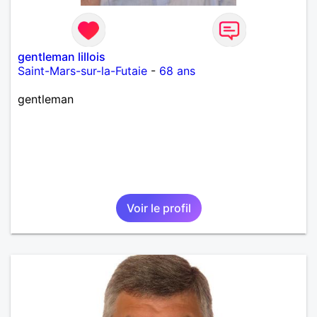
gentleman lillois
Saint-Mars-sur-la-Futaie
-
68 ans
gentleman
Voir le profil