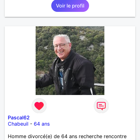
Voir le profil
Pascal62
Chabeuil
-
64 ans
Homme divorcé(e) de 64 ans recherche rencontre