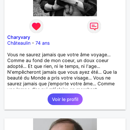
Charyvary
Châteaulin
-
74 ans
Vous ne saurez jamais que votre âme voyage...
Comme au fond de mon coeur, un doux coeur
adopté... Et que rien, ni le temps, ni l'age...
N'empêcheront jamais que vous ayez été... Que la
beauté du Monde a pris votre visage... Vous ne
saurez jamais que j’emporte votre âme... Comme
une lampe d’or qui m’éclaire en marchant...
Voir le profil