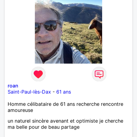
roan
Saint-Paul-lès-Dax
-
61 ans
Homme célibataire de 61 ans recherche rencontre
amoureuse
un naturel sincère avenant et optimiste je cherche
ma belle pour de beau partage