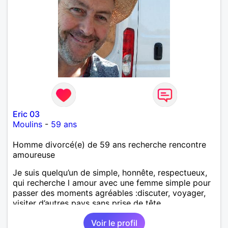
Eric 03
Moulins
-
59 ans
Homme divorcé(e) de 59 ans recherche rencontre
amoureuse
Je suis quelqu’un de simple, honnête, respectueux,
qui recherche l amour avec une femme simple pour
passer des moments agréables :discuter, voyager,
visiter d’autres pays sans prise de tête.
Voir le profil