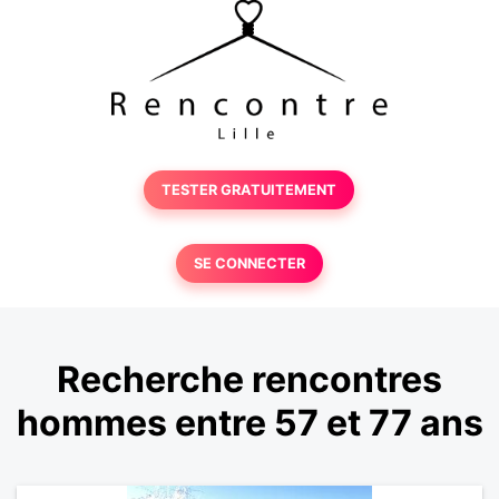
TESTER GRATUITEMENT
SE CONNECTER
Recherche rencontres
hommes entre 57 et 77 ans