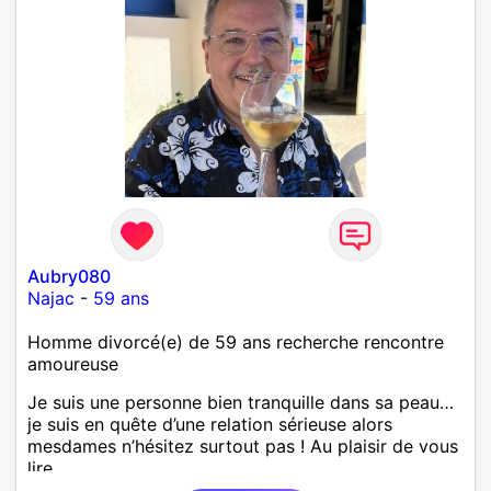
Aubry080
Najac
-
59 ans
Homme divorcé(e) de 59 ans recherche rencontre
amoureuse
Je suis une personne bien tranquille dans sa peau…
je suis en quête d’une relation sérieuse alors
mesdames n’hésitez surtout pas ! Au plaisir de vous
lire.