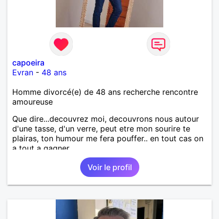
capoeira
Evran
-
48 ans
Homme divorcé(e) de 48 ans recherche rencontre
amoureuse
Que dire...decouvrez moi, decouvrons nous autour
d'une tasse, d'un verre, peut etre mon sourire te
plairas, ton humour me fera pouffer.. en tout cas on
a tout a gagner.
Voir le profil