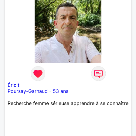
Éric t
Poursay-Garnaud
-
53 ans
Recherche femme sérieuse apprendre à se connaître