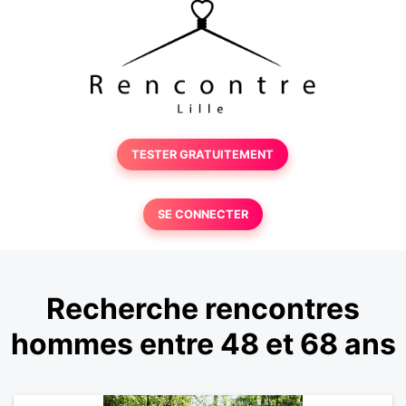
TESTER GRATUITEMENT
SE CONNECTER
Recherche rencontres
hommes entre 48 et 68 ans