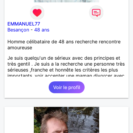
EMMANUEL77
Besançon
-
48 ans
Homme célibataire de 48 ans recherche rencontre
amoureuse
Je suis quelqu'un de sérieux avec des principes et
très gentil . Je suis a la recherche une personne très
sérieuses ,franche et honnête les critères les plus
importants, voir accepter une maman divorcer avec
son enfant il n y a aucun problème. S' abstenir au
Voir le profil
personne non sérieuse merci. Recherche dans un
premier temps dialogue et apprendre à connaître la
personne puis dans un deuxième temps relation plus
sérieuse a voir une vie a deux. (2017 )Ma situation
professionnelle et agent de sécurité privée et
agents SIAP1. ET télésurveillance et vidéo
protection dans les casino supermarché. en CDI
Mes passions. Sont la robotique ,vtt ,Echeque