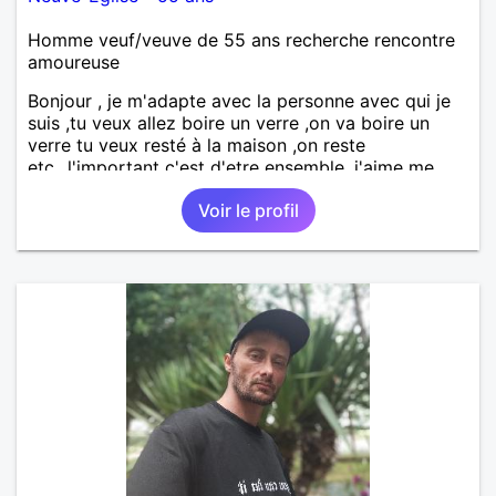
Homme veuf/veuve de 55 ans recherche rencontre
amoureuse
Bonjour , je m'adapte avec la personne avec qui je
suis ,tu veux allez boire un verre ,on va boire un
verre tu veux resté à la maison ,on reste
etc...l'important c'est d'etre ensemble .j'aime me
balader , faire du sport , regarder des film , aller au
Voir le profil
théatre etc et j'aime par dessus tous rire