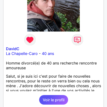
,astronomie . Service militaire belfort 35 régiment d
infanterie et engager sur 5 ans.de (1998 a 2003.)
Divers je fait en moyenne 6 km de marche par jour
a pieds. A la fin de mon travail a mon domicile. J 'ai
un rêve cet de construire une vie a deux en
harmonie. Si je pourrais lui décrocher la lune je le
ferais. A chaque fois que je vois un beau ciel étoilé
je rêve d' être avec quelqu'un.
DavidC
La Chapelle-Caro
-
40 ans
Homme divorcé(e) de 40 ans recherche rencontre
amoureuse
Salut, si je suis ici c'est pour faire de nouvelles
rencontres, pour le reste on verra bien ou cela nous
mène . J'adore découvrir de nouvelles choses , alors
si vous voulez m'initier à l'une de vos activités je
suis partant.
Voir le profil