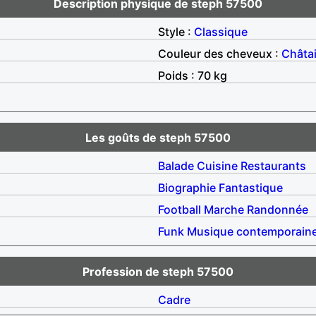
Description physique de steph 57500
Style :
Classique
Couleur des cheveux :
Châta
Poids : 70 kg
Les goûts de steph 57500
Balade
Cuisine
Restaurants
Biographie
Fantastique
Football
Marche
Randonnée
Funk
Musique contemporain
Profession de steph 57500
Cadre