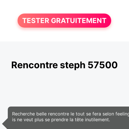
TESTER GRATUITEMENT
Rencontre steph 57500
Recherche belle rencontre le tout se fera selon feel
is ne veut plus se prendre la tête inutilement.