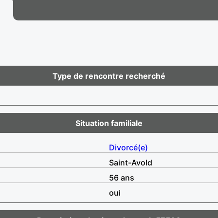
Type de rencontre recherché
Situation familiale
Divorcé(e)
Saint-Avold
56 ans
oui