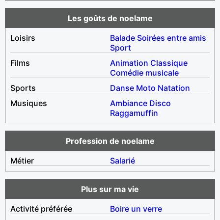
Les goûts de noelame
Loisirs
Balade
Soirées entre amis
Sport
Films
Animation
Classique
Comédie musicale
Sports
Danse
Moto
Natation
Musiques
Ambiance
Disco
Raggamuffin
Profession de noelame
Métier
Salarié
Plus sur ma vie
Activité préférée
Boire un verre