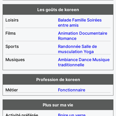
Les goûts de koreen
Loisirs
Balade
Famille
Soirées
entre amis
Films
Animation
Documentaire
Romance
Sports
Randonnée
Salle de
musculation
Yoga
Musiques
Ambiance
Dance
Musique
traditionnelle
Profession de koreen
Métier
Fonctionnaire
Plus sur ma vie
Activité préférée
Boire un verre