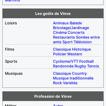
Les goûts de Vinve
Loisirs
Animaux
Balade
Bricolage/Jardinage
Cinéma
Concerts
Restaurants
Soirées entre
amis
Sport
Télévision
Films
Classique
Historique
Policier
Western
Sports
Cyclisme/VTT
Football
Randonnée
Rugby
Tennis
Musiques
Classique
Country
Musique traditionnelle
Rock
Variétés
Profession de Vinve
Métier
Autre