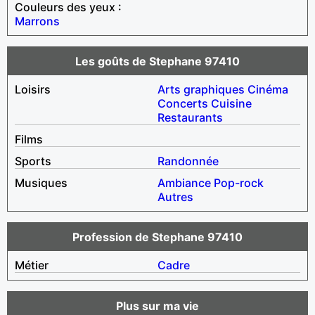
Couleurs des yeux :
Marrons
Les goûts de Stephane 97410
Loisirs
Arts graphiques
Cinéma
Concerts
Cuisine
Restaurants
Films
Sports
Randonnée
Musiques
Ambiance
Pop-rock
Autres
Profession de Stephane 97410
Métier
Cadre
Plus sur ma vie