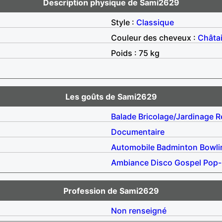
Description physique de Sami2629
Style :
Classique
Couleur des cheveux :
Châta
Poids : 75 kg
Les goûts de Sami2629
Balade
Bricolage/Jardinage
R
Documentaire
Automobile
Badminton
Bowli
Ambiance
Disco
Gospel
Pop-
Profession de Sami2629
Non renseigné