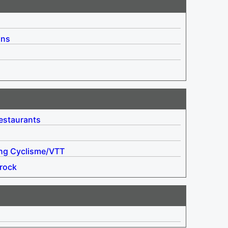
ins
estaurants
ng
Cyclisme/VTT
rock