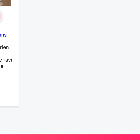
ans
rien
e ravi
ce