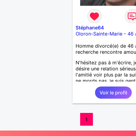
Stéphane64
Oloron-Sainte-Marie
-
46 
Homme divorcé(e) de 46 
recherche rencontre amo
N'hésitez pas à m'écrire, j
désire une relation sérieus
l'amitié voir plus par la sui
ne mords pas, je suis genti
bientôt j'espère !
Voir le profil
1