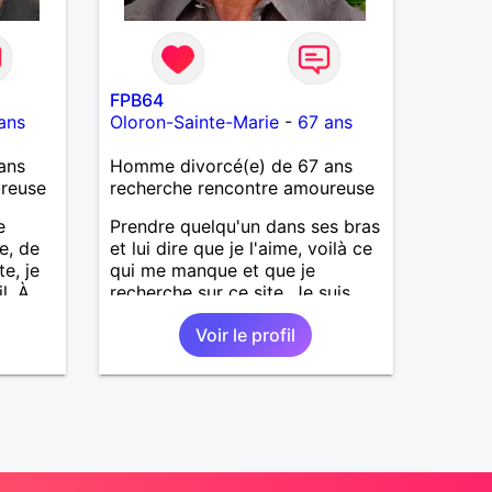
FPB64
ans
Oloron-Sainte-Marie
-
67 ans
ans
Homme divorcé(e) de 67 ans
ureuse
recherche rencontre amoureuse
e
Prendre quelqu'un dans ses bras
e, de
et lui dire que je l'aime, voilà ce
te, je
qui me manque et que je
l. À
recherche sur ce site. Je suis
peut-être un doux rêveur mais
Voir le profil
j'y crois, il suffit de tomber sur
la bonne personne ! Toi peut-
être ?