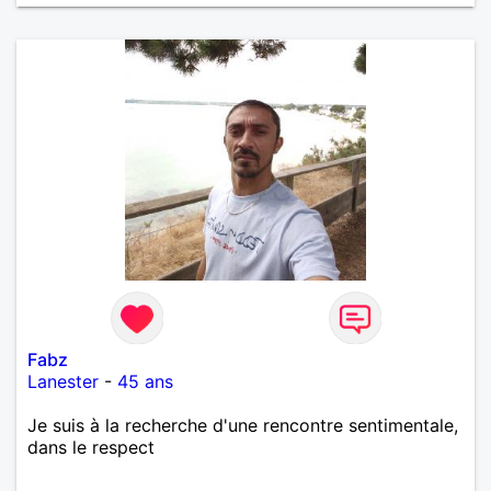
Fabz
Lanester
-
45 ans
Je suis à la recherche d'une rencontre sentimentale,
dans le respect