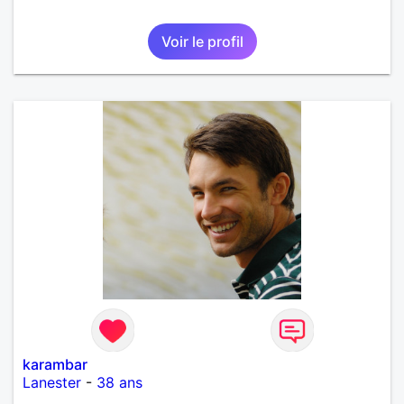
Voir le profil
karambar
Lanester
-
38 ans