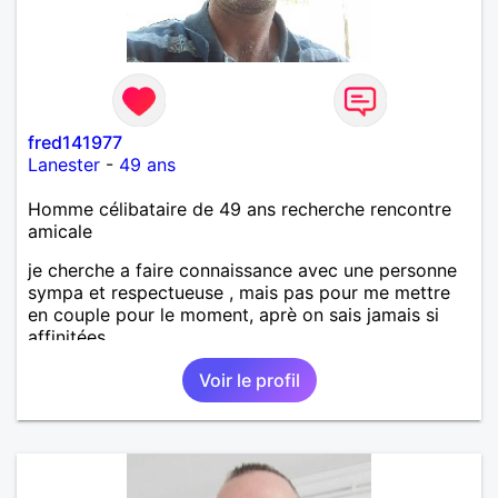
fred141977
Lanester
-
49 ans
Homme célibataire de 49 ans recherche rencontre
amicale
je cherche a faire connaissance avec une personne
sympa et respectueuse , mais pas pour me mettre
en couple pour le moment, aprè on sais jamais si
affinitées.
Voir le profil