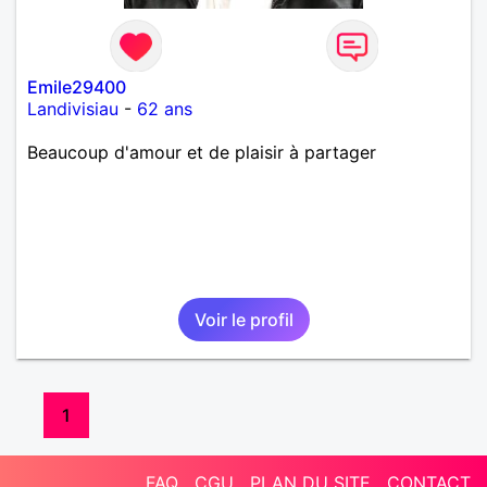
Emile29400
Landivisiau
-
62 ans
Beaucoup d'amour et de plaisir à partager
Voir le profil
1
FAQ
CGU
PLAN DU SITE
CONTACT