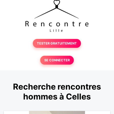
TESTER GRATUITEMENT
SE CONNECTER
Recherche rencontres
hommes à Celles