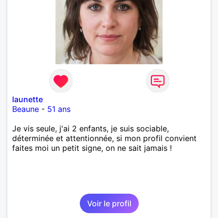
launette
Beaune
-
51 ans
Je vis seule, j'ai 2 enfants, je suis sociable,
déterminée et attentionnée, si mon profil convient
faites moi un petit signe, on ne sait jamais !
Voir le profil