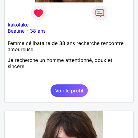
kakolake
Beaune
-
38 ans
Femme célibataire de 38 ans recherche rencontre
amoureuse
Je recherche un homme attentionné, doux et
sincère.
Voir le profil