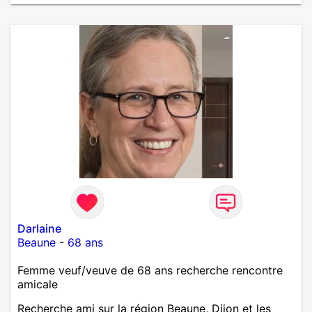
Darlaine
Beaune
-
68 ans
Femme veuf/veuve de 68 ans recherche rencontre
amicale
Recherche ami sur la région Beaune, Dijon et les