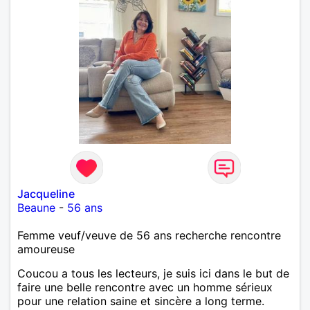
Jacqueline
Beaune
-
56 ans
Femme veuf/veuve de 56 ans recherche rencontre
amoureuse
Coucou a tous les lecteurs, je suis ici dans le but de
faire une belle rencontre avec un homme sérieux
pour une relation saine et sincère a long terme.