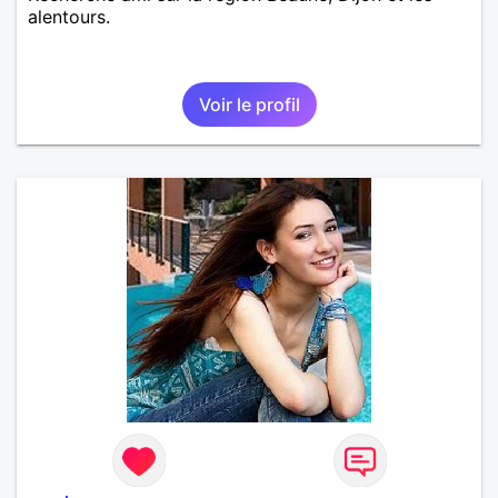
alentours.
Voir le profil