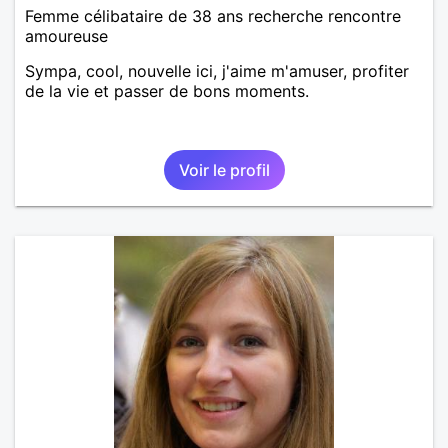
Femme célibataire de 38 ans recherche rencontre
amoureuse
Sympa, cool, nouvelle ici, j'aime m'amuser, profiter
de la vie et passer de bons moments.
Voir le profil