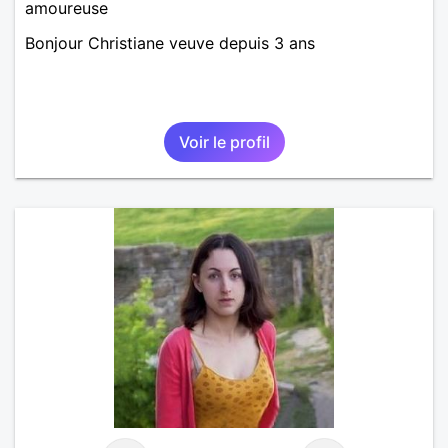
amoureuse
Bonjour Christiane veuve depuis 3 ans
Voir le profil