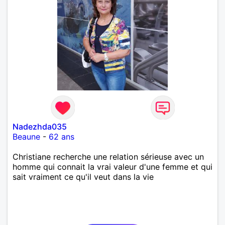
Nadezhda035
Beaune
-
62 ans
Christiane recherche une relation sérieuse avec un
homme qui connait la vrai valeur d'une femme et qui
sait vraiment ce qu'il veut dans la vie