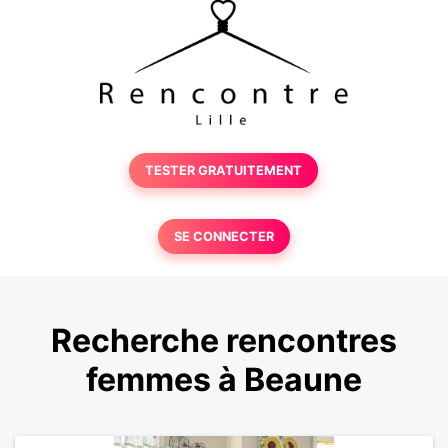
TESTER GRATUITEMENT
SE CONNECTER
Recherche rencontres
femmes à Beaune