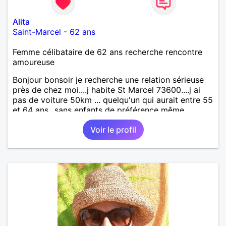
Alita
Saint-Marcel
-
62 ans
Femme célibataire de 62 ans recherche rencontre
amoureuse
Bonjour bonsoir je recherche une relation sérieuse
près de chez moi....j habite St Marcel 73600....j ai
pas de voiture 50km ... quelqu'un qui aurait entre 55
et 64 ans...sans enfants de préférence même
adultes et qui n aurait garder aucun contact avec
Voir le profil
une où plusieurs ex...si vous correspondez à ma
recherche ecrivez moi je vous répondrai...