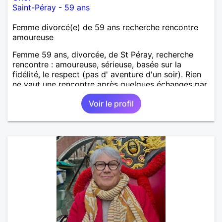
Saint-Péray
-
59 ans
Femme divorcé(e) de 59 ans recherche rencontre
amoureuse
Femme 59 ans, divorcée, de St Péray, recherche
rencontre : amoureuse, sérieuse, basée sur la
fidélité, le respect (pas d' aventure d'un soir). Rien
ne vaut une rencontre après quelques échanges par
messages pour savoir si il y a un feeling entre les
Voir le profil
deux et le désir de se revoir. Au plaisir de se
découvrir...